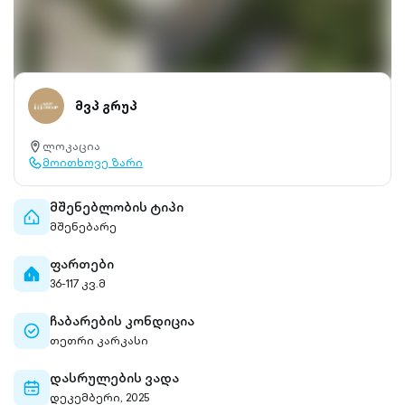
მვპ გრუპ
ლოკაცია
location-
მოითხოვე ზარი
pin-
call-
outlined
outlined
მშენებლობის ტიპი
home-
მშენებარე
outlined
ფართები
home-
36-117 კვ.მ
filled
ჩაბარების კონდიცია
check-
თეთრი კარკასი
circle-
outlined
დასრულების ვადა
calendar-
დეკემბერი, 2025
outlined