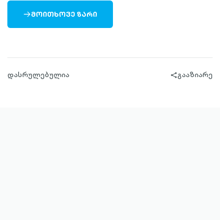
ᲛᲝᲘᲗᲮᲝᲕᲔ ᲖᲐᲠᲘ
ARROW-
RIGHT-
OUTLINED
დასრულებულია
გააზიარე
share-
filled