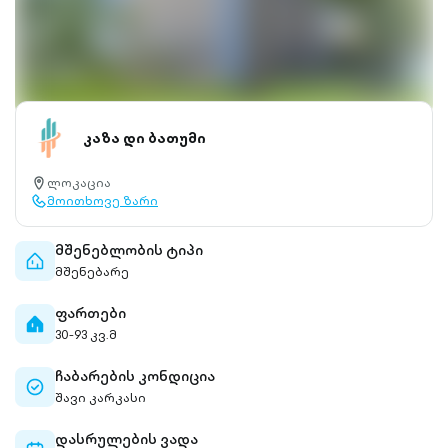
კაზა დი ბათუმი
ლოკაცია
location-
მოითხოვე ზარი
pin-
call-
outlined
outlined
მშენებლობის ტიპი
home-
მშენებარე
outlined
ფართები
home-
30-93 კვ.მ
filled
ჩაბარების კონდიცია
check-
შავი კარკასი
circle-
outlined
დასრულების ვადა