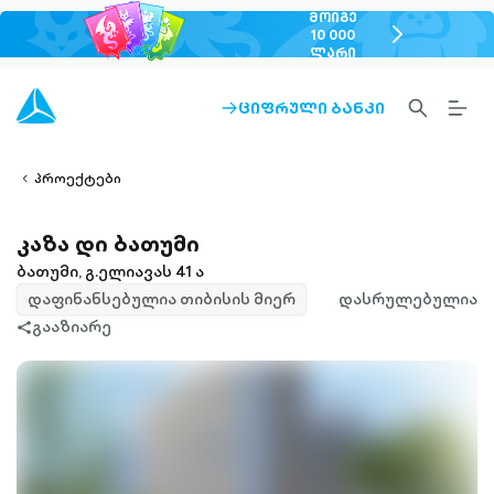
ᲛᲝᲘᲒᲔ
chevron-
10 000
ᲚᲐᲠᲘ
right-
outlined
SEARCH-
BURG
ᲪᲘᲤᲠᲣᲚᲘ ᲑᲐᲜᲙᲘ
ARROW-
lined
OUTLINED
MEN
RIGHT-
ALT
ight-
OUTLINED
OUTL
vron-
პროექტები
კაზა დი ბათუმი
ბათუმი, გ.ელიავას 41 ა
დაფინანსებულია თიბისის მიერ
დასრულებულია
გააზიარე
share-
filled