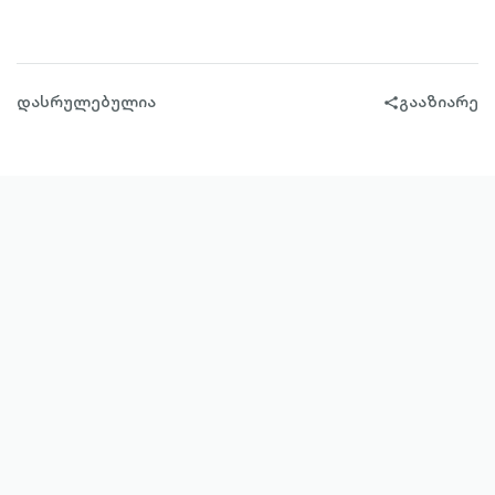
OUTLINED
დასრულებულია
გააზიარე
share-
filled