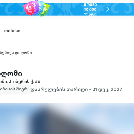
ᲛᲝᲘᲒᲔ
chevron-
10 000
ᲚᲐᲠᲘ
right-
outlined
თიბისი
 ზენიქს დიღომი
ron-
ned
დიღომი
, პ. იბერის ქ. #6
დასრულების თარიღი - 31 დეკ, 2027
იბისის მიერ