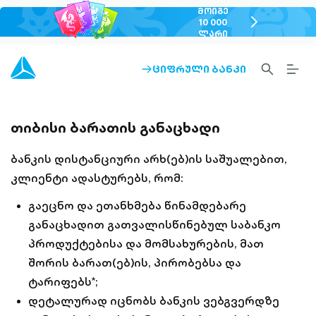
ᲛᲝᲘᲒᲔ
chevron-
10 000
ᲚᲐᲠᲘ
right-
outlined
SEARCH-
BURG
ᲪᲘᲤᲠᲣᲚᲘ ᲑᲐᲜᲙᲘ
ARROW-
OUTLINED
MEN
RIGHT-
ALT
OUTLINED
OUTL
თიბისი ბარათის განაცხადი
ბანკის დისტანციური არხ(ებ)ის საშუალებით,
კლიენტი ადასტურებს, რომ:
გაეცნო და ეთანხმება წინამდებარე
განაცხადით გათვალისწინებულ საბანკო
პროდუქტებისა და მომსახურების, მათ
შორის ბარათ(ებ)ის, პირობებსა და
ტარიფებს*;
დეტალურად იცნობს ბანკის ვებგვერდზე