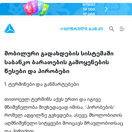
ᲛᲝᲘᲒᲔ
chevron-
10 000
ᲚᲐᲠᲘ
right-
outlined
SEARCH-
BURG
ᲪᲘᲤᲠᲣᲚᲘ ᲑᲐᲜᲙᲘ
ARROW-
OUTLINED
MEN
RIGHT-
ALT
OUTLINED
OUTL
მობილური გადახდების სისტემაში
საბანკო ბარათების გამოყენების
წესები და პირობები
1. ტერმინები და განმარტებები
თითოეულ ტერმინს აქვს ერთი და იგივე
მნიშვნელობა მიუხედავად იმისა, “პირობების“
რომელ ადგილზე გვხვდება, ასევე, მხოლობითის
აღმნიშვნელი სიტყვები მოიცავს მრავლობითსაც
და პირიქით.