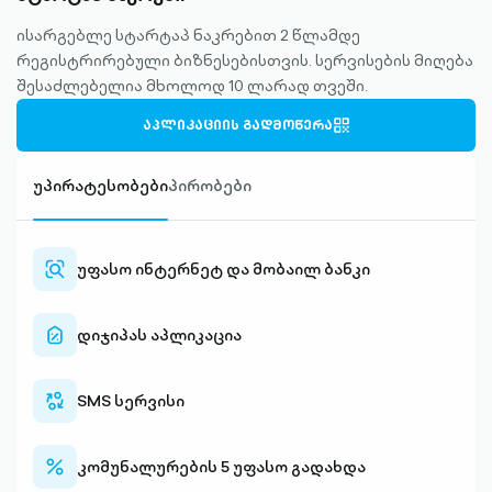
ისარგებლე სტარტაპ ნაკრებით 2 წლამდე
რეგისტრირებული ბიზნესებისთვის. სერვისების მიღება
შესაძლებელია მხოლოდ 10 ლარად თვეში.
ᲐᲞᲚᲘᲙᲐᲪᲘᲘᲡ ᲒᲐᲓᲛᲝᲬᲔᲠᲐ
QR-
OUTLINED
უპირატესობები
პირობები
უფასო ინტერნეტ და მობაილ ბანკი
search-
alt-
outlined
დიჯიპას აპლიკაცია
discount-
alt-
outlined
SMS სერვისი
currency-
swap-
outlined
კომუნალურების 5 უფასო გადახდა
percent-
outlined