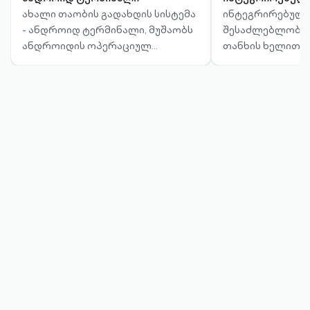
ახალი თაობის გადახდის სისტემა
ინტეგრირებული
- ანდროიდ ტერმინალი, მუშაობს
შესაძლებლობას
ანდროიდის ოპერაციულ
თანხის ხელით შ
სისტემაზე და სტანდარტული POS
ნაცვლად, სალა
ტერმინალისგან განსხვავებით,
პროგრამიდან ა
საშუალებას გაძლევთ
გადახდა და გად
გადახდებთან ერთად
ავტომატურად გ
გამოიყენოთ ბიზნესისთვის
აპარატის ეკრან
აუცილებელი სხვა ფუნქციები და
აპლიკაციები