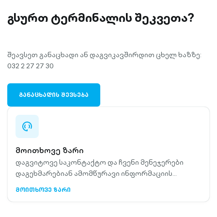
გსურთ ტერმინალის შეკვეთა?
შეავსეთ განაცხადი ან დაგვიკავშირდით ცხელ ხაზზე:
032 2 27 27 30
ᲒᲐᲜᲐᲪᲮᲐᲓᲘᲡ ᲨᲔᲕᲡᲔᲑᲐ
support-
outlined
მოითხოვე ზარი
დაგვიტოვე საკონტაქტო და ჩვენი მენეჯერები
დაგეხმარებიან ამომწურავი ინფორმაციის
მიღებაში
ᲛᲝᲘᲗᲮᲝᲕᲔ ᲖᲐᲠᲘ