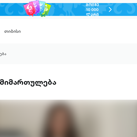
ᲛᲝᲘᲒᲔ
chevron-
10 000
ᲚᲐᲠᲘ
right-
outlined
თიბისი
ება
 მიმართულება