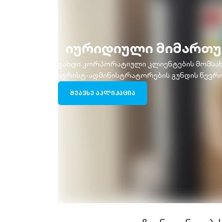
იურიდიული მიმართ
გახდი კორპორატიული კლიენტების მომსახ
იურისტ-ადმინისტრატორების გუნდის წევრ
ᲨᲔᲐᲕᲡᲔ ᲐᲞᲚᲘᲙᲐᲪᲘᲐ