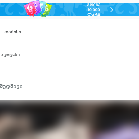
ᲛᲝᲘᲒᲔ
chevron-
10 000
ᲚᲐᲠᲘ
right-
outlined
თიბისი
ადიდასი
hevron-
ight-
utlined
მუდმივი