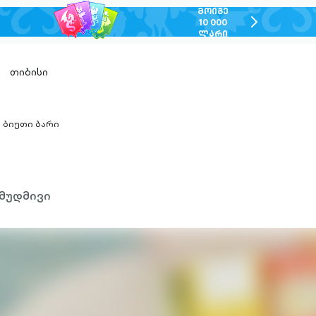
ᲛᲝᲘᲒᲔ
chevron-
10 000
ᲚᲐᲠᲘ
right-
outlined
თიბისი
ბიუთი ბარი
hevron-
ight-
utlined
მუდმივი