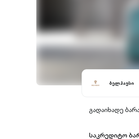
ბელჰაუსი
გადაიხადე ბარ
საკრედიტო ბა