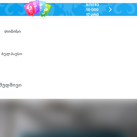
ᲛᲝᲘᲒᲔ
chevron-
10 000
ᲚᲐᲠᲘ
right-
outlined
თიბისი
ბელჰაუსი
hevron-
ight-
utlined
მუდმივი