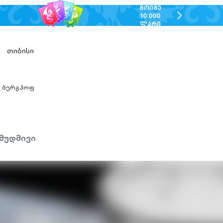
ᲛᲝᲘᲒᲔ
chevron-
10 000
ᲚᲐᲠᲘ
right-
outlined
თიბისი
ბერგჰოფ
hevron-
ight-
utlined
მუდმივი