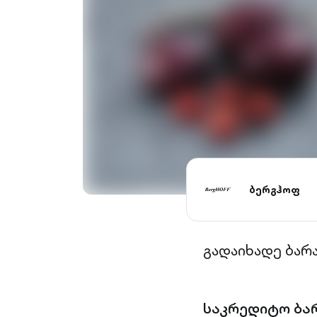
ბერგჰოფ
გადაიხადე ბარ
საკრედიტო ბა