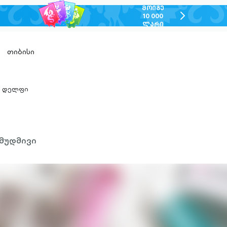
ᲛᲝᲘᲒᲔ
chevron-
10 000
ᲚᲐᲠᲘ
right-
outlined
თიბისი
დელფი
hevron-
ight-
utlined
მუდმივი