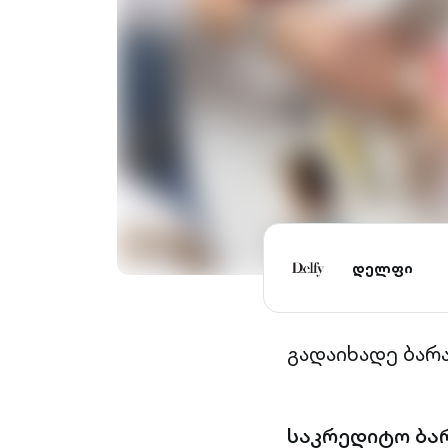
დელფი
გადაიხადე ბარ
საკრედიტო ბა