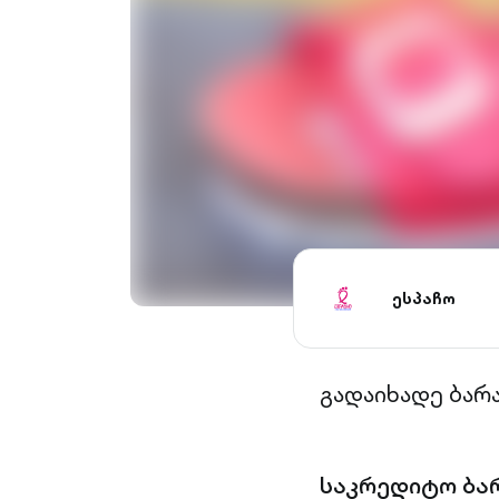
ესპაჩო
გადაიხადე ბარ
საკრედიტო ბა