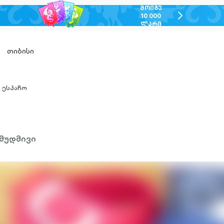
ᲛᲝᲘᲒᲔ
chevron-
10 000
ᲚᲐᲠᲘ
right-
outlined
თიბისი
ესპაჩო
hevron-
ight-
utlined
მუდმივი