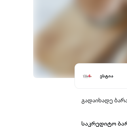
ესტია
გადაიხადე ბარ
საკრედიტო ბა