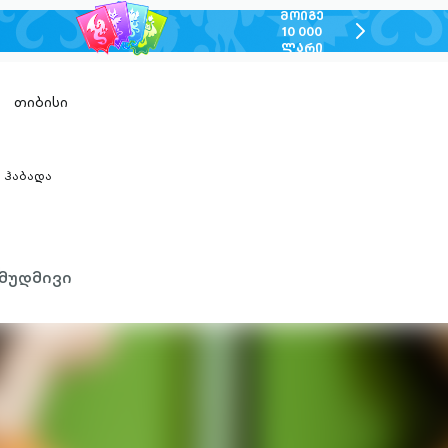
ᲛᲝᲘᲒᲔ
chevron-
10 000
ᲚᲐᲠᲘ
right-
outlined
თიბისი
ჰაბადა
hevron-
ight-
utlined
მუდმივი