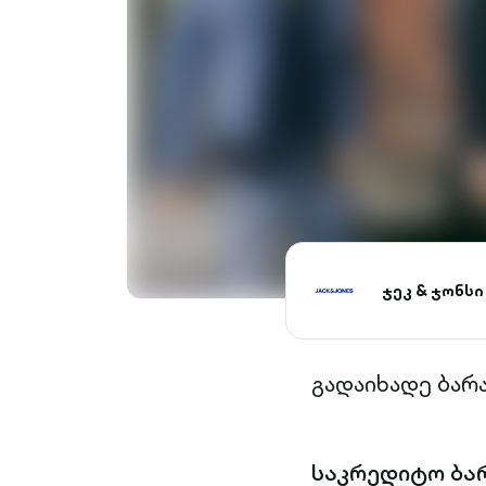
ჯეკ & ჯონსი
გადაიხადე ბარ
საკრედიტო ბა