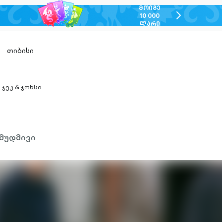
ᲛᲝᲘᲒᲔ
chevron-
10 000
ᲚᲐᲠᲘ
right-
outlined
თიბისი
ჯეკ & ჯონსი
hevron-
ight-
utlined
მუდმივი