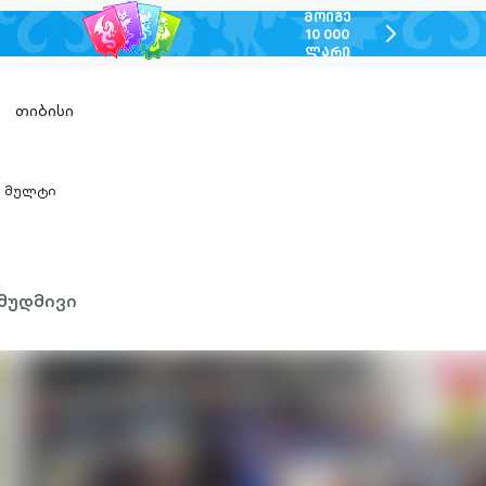
ᲛᲝᲘᲒᲔ
chevron-
10 000
ᲚᲐᲠᲘ
right-
outlined
თიბისი
მულტი
hevron-
ight-
utlined
მუდმივი