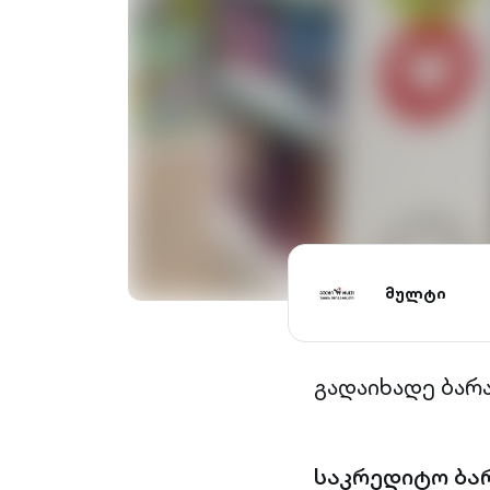
მულტი
გადაიხადე ბარ
საკრედიტო ბა