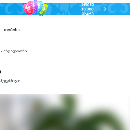
ᲛᲝᲘᲒᲔ
chevron-
10 000
ᲚᲐᲠᲘ
right-
outlined
თიბისი
პანცილიონი
hevron-
ight-
utlined
ი
მუდმივი