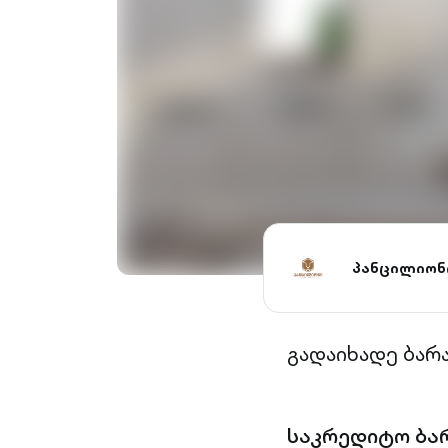
პანცილიონ
გადაიხადე ბარ
საკრედიტო ბა