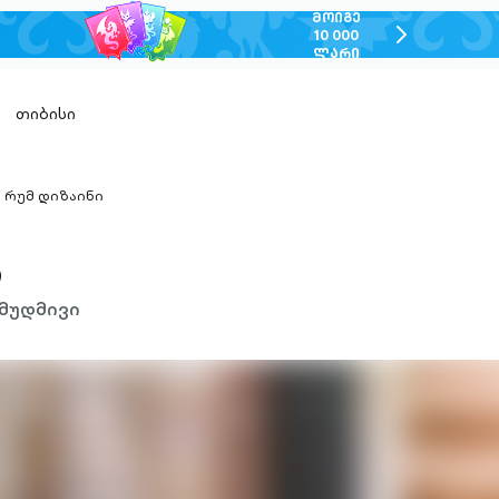
ᲛᲝᲘᲒᲔ
chevron-
10 000
ᲚᲐᲠᲘ
right-
outlined
თიბისი
რუმ დიზაინი
hevron-
ight-
utlined
ი
მუდმივი