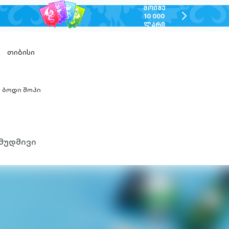
ᲛᲝᲘᲒᲔ
chevron-
10 000
ᲚᲐᲠᲘ
right-
outlined
თიბისი
ბოდი შოპი
hevron-
ight-
utlined
მუდმივი