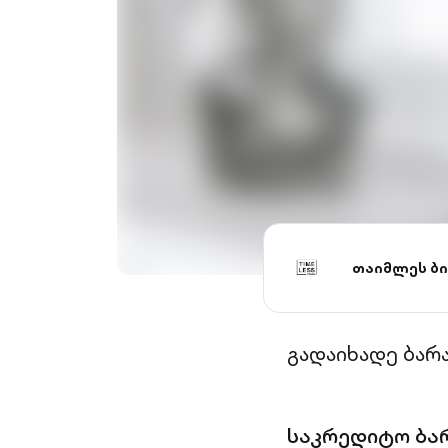
თაიმლეს ბ
გადაიხადე ბარ
საკრედიტო ბა