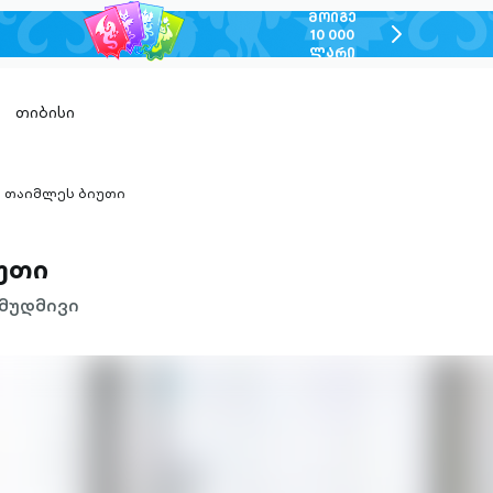
ᲛᲝᲘᲒᲔ
chevron-
10 000
ᲚᲐᲠᲘ
right-
outlined
თიბისი
თაიმლეს ბიუთი
hevron-
ight-
utlined
უთი
მუდმივი