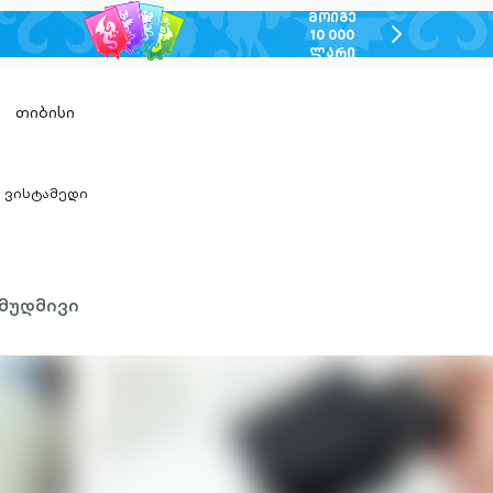
ᲛᲝᲘᲒᲔ
chevron-
10 000
ᲚᲐᲠᲘ
right-
outlined
თიბისი
ვისტამედი
hevron-
ight-
utlined
მუდმივი