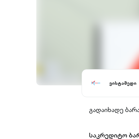
ვისტამედი
გადაიხადე ბარ
საკრედიტო ბა