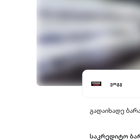
ვოგგ
გადაიხადე ბარ
საკრედიტო ბა