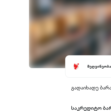
მეღვინეობა
გადაიხადე ბარ
საკრედიტო ბა