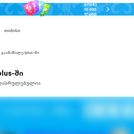
ᲛᲝᲘᲒᲔ
chevron-
10 000
ᲚᲐᲠᲘ
right-
outlined
თიბისი
გაანაწილე Iplus-ში
hevron-
ight-
utlined
lus-ში
დასრულებულია