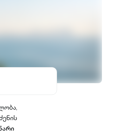
ლობა,
ძენის
ნარი