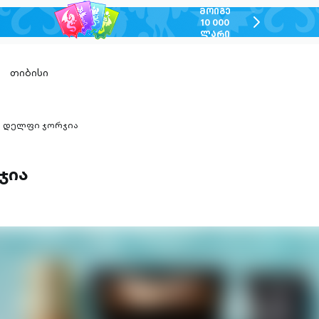
ᲛᲝᲘᲒᲔ
chevron-
10 000
ᲚᲐᲠᲘ
right-
outlined
თიბისი
დელფი ჯორჯია
hevron-
ight-
utlined
ჯია