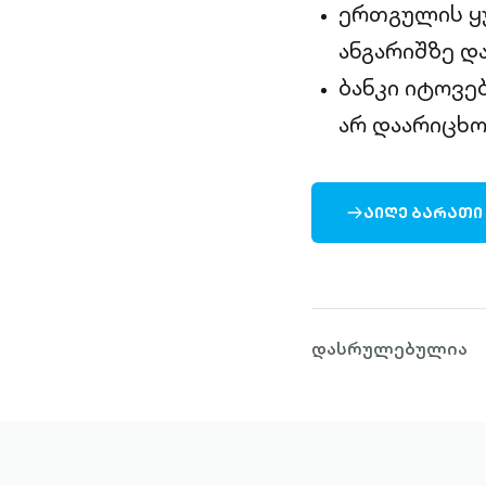
ერთგულის ყუ
ანგარიშზე დ
ბანკი იტოვე
არ დაარიცხო
ᲐᲘᲦᲔ ᲑᲐᲠᲐᲗᲘ
ARROW-
RIGHT-
OUTLINED
დასრულებულია