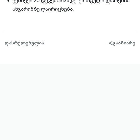
ქეშბექი 20 დეკემბრამდე, ერთგული ლარების
ანგარიშზე დაირიცხება.
დასრულებულია
გააზიარე
share-
filled