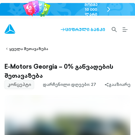
ᲛᲝᲘᲒᲔ
chevron-
10 000
ᲚᲐᲠᲘ
right-
outlined
SEARCH-
BURG
ᲪᲘᲤᲠᲣᲚᲘ ᲑᲐᲜᲙᲘ
ARROW-
lined
OUTLINED
MEN
RIGHT-
ALT
ight-
OUTLINED
OUTL
vron-
ყველა შეთავაზება
E-Motors Georgia – 0% განვადების
შეთავაზება
კონცეპტი
დარჩენილი დღეები: 27
გააზიარე
share-
filled