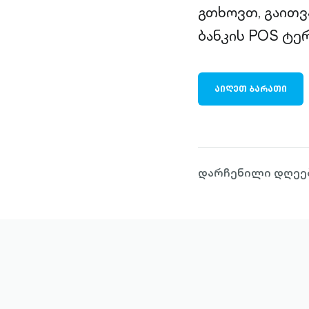
გთხოვთ, გაითვ
ბანკის POS ტე
ᲐᲘᲦᲔᲗ ᲑᲐᲠᲐᲗᲘ
დარჩენილი დღეებ