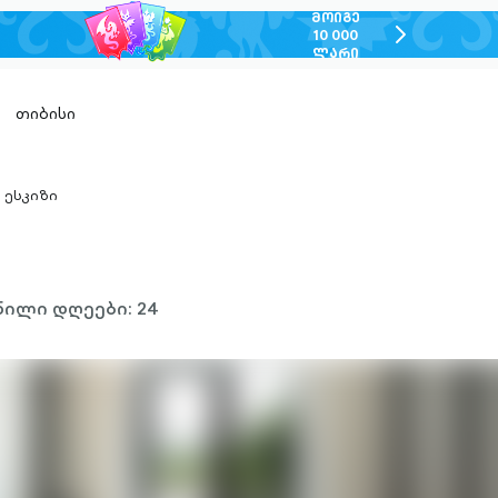
ᲛᲝᲘᲒᲔ
chevron-
10 000
ᲚᲐᲠᲘ
right-
outlined
თიბისი
ესკიზი
hevron-
ight-
utlined
ილი დღეები: 24