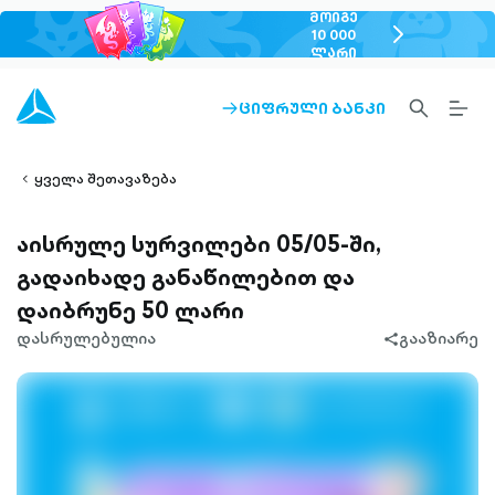
ᲛᲝᲘᲒᲔ
chevron-
10 000
ᲚᲐᲠᲘ
right-
outlined
SEARCH-
BURG
ᲪᲘᲤᲠᲣᲚᲘ ᲑᲐᲜᲙᲘ
ARROW-
lined
OUTLINED
MEN
RIGHT-
ALT
ight-
OUTLINED
OUTL
vron-
ყველა შეთავაზება
აისრულე სურვილები 05/05-ში,
გადაიხადე განაწილებით და
დაიბრუნე 50 ლარი
დასრულებულია
გააზიარე
share-
filled