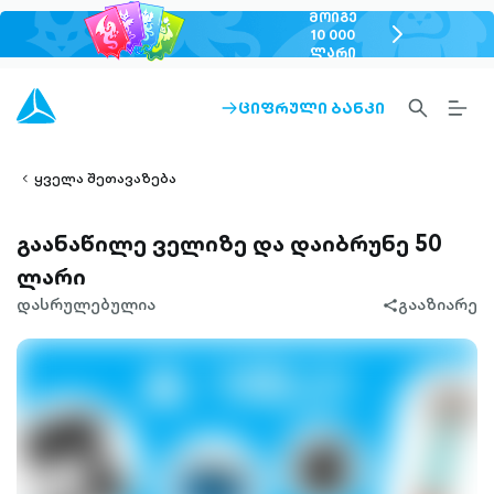
ᲛᲝᲘᲒᲔ
chevron-
10 000
ᲚᲐᲠᲘ
right-
outlined
SEARCH-
BURG
ᲪᲘᲤᲠᲣᲚᲘ ᲑᲐᲜᲙᲘ
ARROW-
lined
OUTLINED
MEN
RIGHT-
ALT
ight-
OUTLINED
OUTL
vron-
ყველა შეთავაზება
გაანაწილე ველიზე და დაიბრუნე 50
ლარი
დასრულებულია
გააზიარე
share-
filled