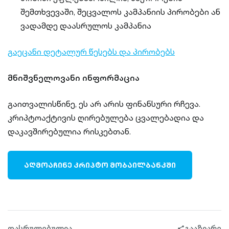
შემთხვევაში, შეცვალოს კამპანიის პირობები ან
ვადამდე დაასრულოს კამპანია
გაეცანი დეტალურ წესებს და პირობებს
მნიშვნელოვანი ინფორმაცია
გაითვალისწინე, ეს არ არის ფინანსური რჩევა.
კრიპტოაქტივის ღირებულება ცვალებადია და
დაკავშირებულია რისკებთან.
ᲐᲦᲛᲝᲐᲩᲘᲜᲔ ᲙᲠᲘᲞᲢᲝ ᲛᲝᲑᲐᲘᲚᲑᲐᲜᲙᲨᲘ
დასრულებულია
გააზიარე