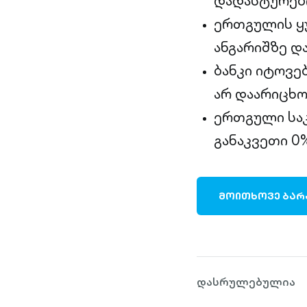
დადასტურები
ერთგულის ყუ
ანგარიშზე დ
ბანკი იტოვე
არ დაარიცხო
ერთგული საკ
განაკვეთი 0
ᲛᲝᲘᲗᲮᲝᲕᲔ ᲑᲐᲠ
დასრულებულია