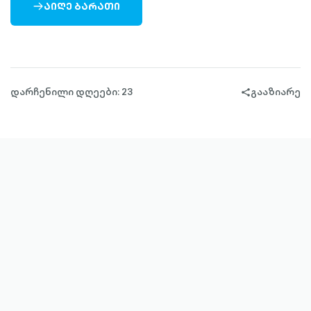
ᲐᲘᲦᲔ ᲑᲐᲠᲐᲗᲘ
ARROW-
RIGHT-
OUTLINED
დარჩენილი დღეები: 23
გააზიარე
share-
filled