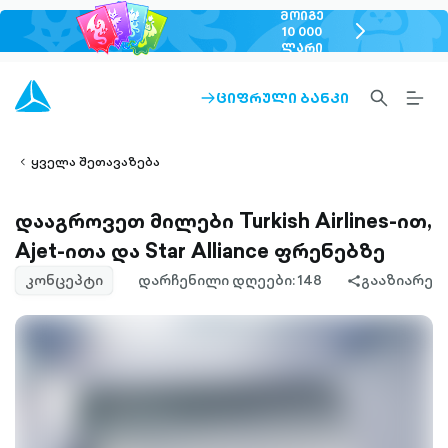
ᲛᲝᲘᲒᲔ
chevron-
10 000
ᲚᲐᲠᲘ
right-
outlined
SEARCH-
BURG
ᲪᲘᲤᲠᲣᲚᲘ ᲑᲐᲜᲙᲘ
ARROW-
lined
OUTLINED
MEN
RIGHT-
ALT
ight-
OUTLINED
OUTL
vron-
ყველა შეთავაზება
დააგროვეთ მილები Turkish Airlines-ით,
Ajet-ითა და Star Alliance ფრენებზე
კონცეპტი
დარჩენილი დღეები: 148
გააზიარე
share-
filled