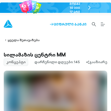
ᲛᲝᲘᲒᲔ
chevron-
10 000
ᲚᲐᲠᲘ
right-
outlined
SEARCH-
BURG
ᲪᲘᲤᲠᲣᲚᲘ ᲑᲐᲜᲙᲘ
ARROW-
lined
OUTLINED
MEN
RIGHT-
ALT
ight-
OUTLINED
OUTL
vron-
ყველა შეთავაზება
სილამაზის ცენტრი MM
კონცეპტი
დარჩენილი დღეები: 145
გააზიარე
share-
filled