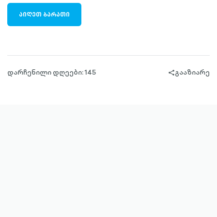
ᲐᲘᲦᲔᲗ ᲑᲐᲠᲐᲗᲘ
დარჩენილი დღეები: 145
გააზიარე
share-
filled