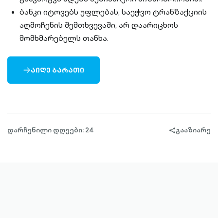
ბანკი იტოვებს უფლებას, საეჭვო ტრანზაქციის
აღმოჩენის შემთხვევაში, არ დაარიცხოს
მომხმარებელს თანხა.
ᲐᲘᲦᲔ ᲑᲐᲠᲐᲗᲘ
ARROW-
RIGHT-
OUTLINED
დარჩენილი დღეები: 24
გააზიარე
share-
filled