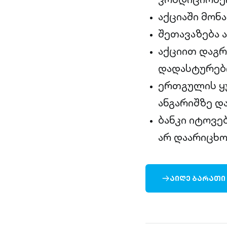
აქციაში მონ
შეთავაზება 
აქციით დაგრ
დადასტურები
ერთგულის ყუ
ანგარიშზე დ
ბანკი იტოვე
არ დაარიცხო
ᲐᲘᲦᲔ ᲑᲐᲠᲐᲗᲘ
ARROW-
RIGHT-
OUTLINED