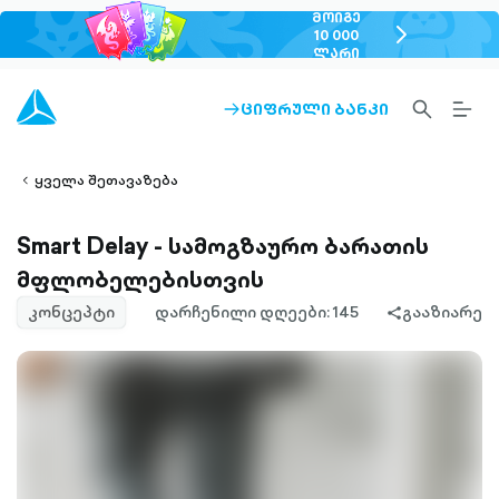
ᲛᲝᲘᲒᲔ
chevron-
10 000
ᲚᲐᲠᲘ
right-
outlined
SEARCH-
BURG
ᲪᲘᲤᲠᲣᲚᲘ ᲑᲐᲜᲙᲘ
ARROW-
lined
OUTLINED
MEN
RIGHT-
ALT
ight-
OUTLINED
OUTL
vron-
ყველა შეთავაზება
Smart Delay - სამოგზაურო ბარათის
მფლობელებისთვის
კონცეპტი
დარჩენილი დღეები: 145
გააზიარე
share-
filled