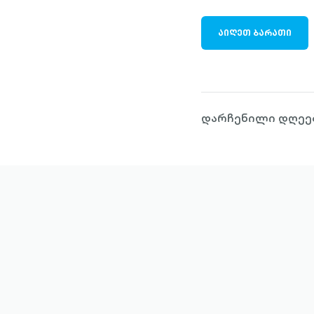
ᲐᲘᲦᲔᲗ ᲑᲐᲠᲐᲗᲘ
დარჩენილი დღეებ