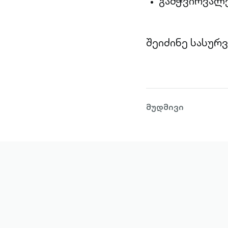
გამჭვირვალე
შეიძინე სასურ
მუდმივი