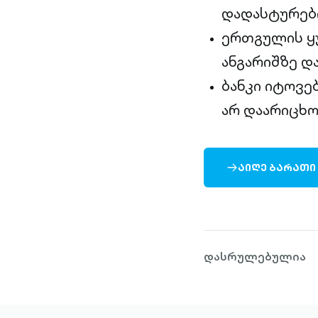
დადასტურები
ერთგულის ყუ
ანგარიშზე დ
ბანკი იტოვე
არ დაარიცხო
ᲐᲘᲦᲔ ᲑᲐᲠᲐᲗᲘ
ARROW-
RIGHT-
OUTLINED
დასრულებულია