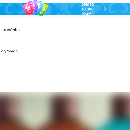
ᲛᲝᲘᲒᲔ
chevron-
10 000
ᲚᲐᲠᲘ
right-
outlined
თიბისი
ივ როშე
hevron-
ight-
utlined