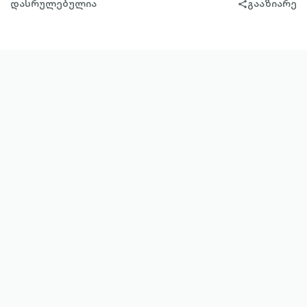
დასრულებულია
გააზიარე
share-
filled