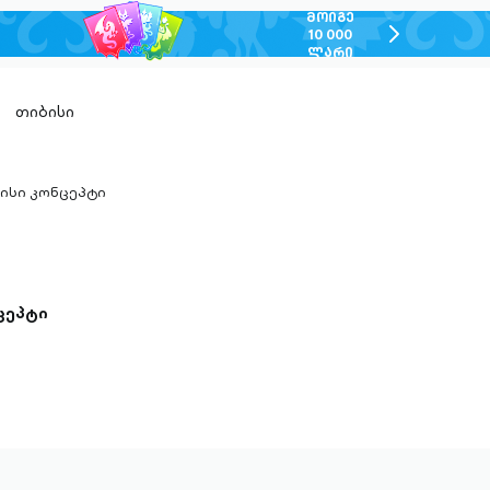
ᲛᲝᲘᲒᲔ
chevron-
10 000
ᲚᲐᲠᲘ
right-
outlined
თიბისი
ისი კონცეპტი
n-
ed
ცეპტი