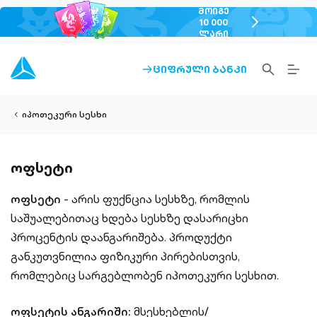
ᲛᲝᲘᲒᲔ
chevron-
10 000
ᲚᲐᲠᲘ
right-
outlined
SEARCH-
BURG
ᲪᲘᲤᲠᲣᲚᲘ ᲑᲐᲜᲙᲘ
ARROW-
lined
OUTLINED
MEN
RIGHT-
ALT
ight-
OUTLINED
OUTL
vron-
იპოთეკური სესხი
ოფსეტი
ოფსეტი
- არის ფუქნცია სესხზე, რომლის
საშუალებითაც ხდება სესხზე დასარიცხი
პროცენტის დაანგარიშება. პროდუქტი
განკუთვნილია ფიზიკური პირებისთვის,
რომლებიც სარგებლობენ იპოთეკური სესხით.
ოფსეტის ანგარიში:
მსესხებლის/