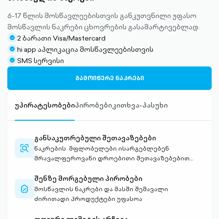
6-17 წლის მოსწავლეებისთვის განკუთვნილი უფასო
მოსწავლის ნაკრები ცხოვრების გასამარტივებლად.
2 ბარათი Visa/Mastercard
check-
hi app აპლიკაცია მოსწავლეებისთვის
circle-
check-
SMS სერვისი
filled
circle-
check-
filled
circle-
ᲒᲐᲛᲝᲘᲬᲔᲠᲔ ᲜᲐᲙᲠᲔᲑᲘ
filled
უპირატესობები
პირობები
კითხვა-პასუხი
განსაკუთრებული შეთავაზებები
search-
ნაკრების მფლობელები ისარგებლებენ
alt-
მრავალფეროვანი დროებითი შეთავაზებებით
outlined
სხვადასხვა ობიექტებში
შენზე მორგებული პირობები
discount-
მოსწავლის ნაკრები და მასში შემავალი
alt-
ძირითადი პროდუქტები უფასოა
outlined