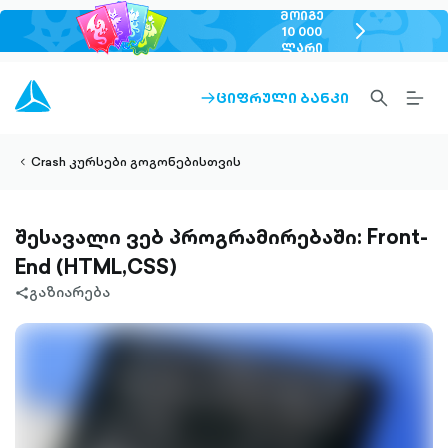
ᲛᲝᲘᲒᲔ
chevron-
10 000
ᲚᲐᲠᲘ
right-
outlined
SEARCH-
BURG
ᲪᲘᲤᲠᲣᲚᲘ ᲑᲐᲜᲙᲘ
ARROW-
lined
OUTLINED
MEN
RIGHT-
ALT
ight-
OUTLINED
OUTL
vron-
Crash კურსები გოგონებისთვის
შესავალი ვებ პროგრამირებაში: Front-
End (HTML,CSS)
გაზიარება
share-
filled